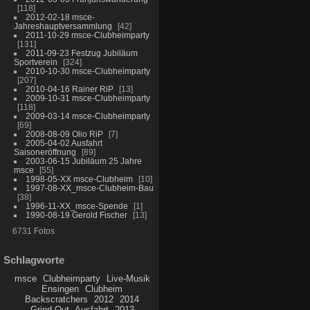
118
2012-02-18 msce-
Jahreshauptversammlung
42
2011-10-29 msce-Clubheimparty
131
2011-09-23 Festzug Jubiläum
Sportverein
324
2010-10-30 msce-Clubheimparty
207
2010-04-16 Rainer RiP
13
2009-10-31 msce-Clubheimparty
118
2009-03-14 msce-Clubheimparty
69
2008-08-09 Olio RiP
7
2005-04-02 Ausfahrt
Saisoneröffnung
89
2003-06-15 Jubiläum 25 Jahre
msce
55
1998-05-XX msce-Clubheim
10
1997-08-XX_msce-Clubheim-Bau
38
1996-11-XX_msce-Spende
1
1990-08-19 Gerold Fischer
13
6731 Fotos
Schlagworte
msce
Clubheimparty
Live-Musik
Ensingen
Clubheim
Backscratchers
2012
2014
Grind Out
Ausfahrt
2013