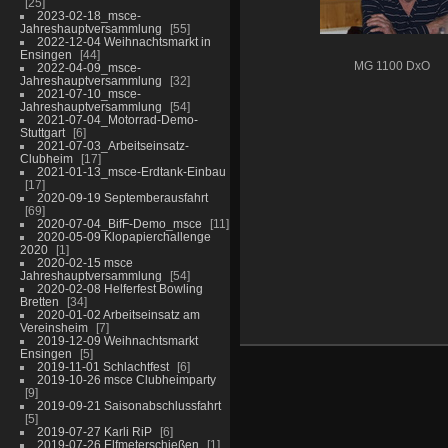
25
2023-02-18_msce-
Jahreshauptversammlung
55
2022-12-04 Weihnachtsmarkt in
Ensingen
44
MG 1100 DxO
2022-04-09_msce-
Jahreshauptversammlung
32
2021-07-10_msce-
Jahreshauptversammlung
54
2021-07-04_Motorrad-Demo-
Stuttgart
6
2021-07-03_Arbeitseinsatz-
Clubheim
17
2021-01-13_msce-Erdtank-Einbau
17
2020-09-19 Septemberausfahrt
69
2020-07-04_BifF-Demo_msce
11
2020-05-09 Klopapierchallenge
2020
1
2020-02-15 msce
Jahreshauptversammlung
54
2020-02-08 Helferfest Bowling
Bretten
34
2020-01-02 Arbeitseinsatz am
Vereinsheim
7
2019-12-09 Weihnachtsmarkt
Ensingen
5
2019-11-01 Schlachtfest
6
2019-10-26 msce Clubheimparty
9
2019-09-21 Saisonabschlussfahrt
5
2019-07-27 Karli RiP
6
2019-07-26 Elfmeterschießen
1