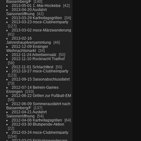
Bassemberg/F
140
2013-05-01 1.-Mai-Hocketse
42
2013-04-20 Ausfahrt
Saisoneröffnung
42
2013-03-29 Karfreitagsgrillen
34
2013-03-23 msce-Clubheimparty
127
2013-03-02 msce-Märzwanderung
41
2013-02-16
Jahreshauptversammlung
46
2012-12-09 Ensinger
Weihnachtsmarkt
34
2012-11-24 Arbeitseinsatz
50
2012-11-10 Rocknacht Trailhof
58
2012-11-01 Schlachtfest
50
2012-10-27 msce-Clubheimparty
123
2012-09-15 Saisonabschlussfahrt
73
2012-07-14 Belrein-Games
Ensingen
193
2012-06-22 Grillen zur Fußball-EM
56
2012-06-09 Sommerausfahrt nach
Bassemberg/F
137
2012-04-21 Ausfahrt
Saisoneröffnung
54
2012-04-06 Karfreitagsgrillen
64
2012-03-30 Blutspende-Aktion
22
2012-03-24 msce-Clubheimparty
154
2012-03-03 Frühjahswanderung