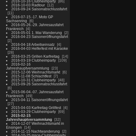
2016-10-16 Clubheimparty
86
2016-10-03 Radtour
12
2016-09-24 Saisonabschlussfahrt
11
2016-07-15.-17. Moto GP
Sachsenring
6
2016-05-26.-29. Jahresausfahrt
Frankreich
4
2016-05-01 1. Mai Wanderung
2
2016-04-23 Saisoneröffnungsfahrt
2
2016-04-18 Arbeitseinsatz
4
2016-04-03 Helferfest mit Karaoke
28
2016-03-25 Grillen Karfreitag
14
2016-03-19 Clubheimparty
109
2016-02-16
Jahreshauptversammlung
23
2015-12-06 Weihnachtsmarkt
6
2015-11-08 Schlachtfest
7
2015-10-31 Clubheimparty
48
2015-09-26 Saisonabschlussfahrt
6
2015-06-04.-07. Jahresausfahrt
Frankreich
49
2015-04-11 Saisoneröffnungsfahrt
27
2015-04-03 Karfreitag Grillfest
4
2015-03-29 Clubheimparty
69
2015-02-15
Jahreshauptversammlung
32
2014-12-07 Weihnachtsmarkt in
Ensingen
14
2014-11-15 Nachtwanderung
2
2014-10-25 msce-Clubheimparty