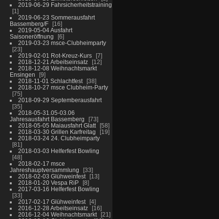
2019-06-29 Fahrsicherheitstraining
1
2019-06-23 Sommerausfahrt
Bassemberg/F
16
2019-05-04 Ausfahrt
Saisoneröffnung
6
2019-03-23 msce-Clubheimparty
23
2019-02-01 Rot-Kreuz-Kurs
7
2018-12-21 Arbeitseinsatz
12
2018-12-08 Weihnachtsmarkt
Ensingen
9
2018-11-01 Schlachtfest
38
2018-10-27 msce Clubheim-Party
75
2018-09-29 Septemberausfahrt
35
2018-05-31.05-03.06
Jahresausfahrt Bassemberg
73
2018-05-05 Maiausfahrt Glatt
58
2018-03-30 Grillen Karfreitag
19
2018-03-24 24. Clubheimparty
81
2018-03-03 Helferfest Bowling
48
2018-02-17 msce
Jahreshauptversammlung
33
2018-02-03 Glühweinfest
13
2018-01-20 Vespa RiP
8
2017-03-16 Helferfest Bowling
33
2017-02-17 Glühweinfest
4
2016-12-28 Arbeitseinsatz
16
2016-12-04 Weihnachtsmarkt
21