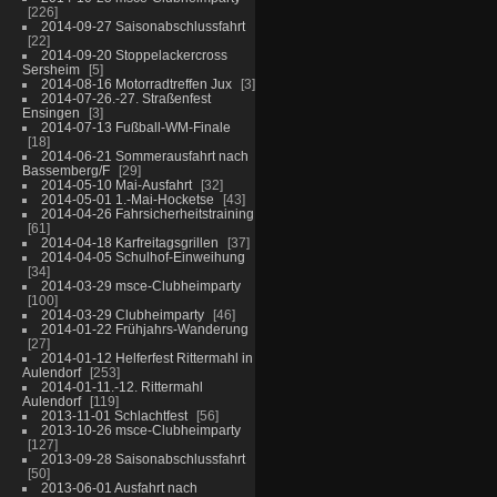
226
2014-09-27 Saisonabschlussfahrt
22
2014-09-20 Stoppelackercross
Sersheim
5
2014-08-16 Motorradtreffen Jux
3
2014-07-26.-27. Straßenfest
Ensingen
3
2014-07-13 Fußball-WM-Finale
18
2014-06-21 Sommerausfahrt nach
Bassemberg/F
29
2014-05-10 Mai-Ausfahrt
32
2014-05-01 1.-Mai-Hocketse
43
2014-04-26 Fahrsicherheitstraining
61
2014-04-18 Karfreitagsgrillen
37
2014-04-05 Schulhof-Einweihung
34
2014-03-29 msce-Clubheimparty
100
2014-03-29 Clubheimparty
46
2014-01-22 Frühjahrs-Wanderung
27
2014-01-12 Helferfest Rittermahl in
Aulendorf
253
2014-01-11.-12. Rittermahl
Aulendorf
119
2013-11-01 Schlachtfest
56
2013-10-26 msce-Clubheimparty
127
2013-09-28 Saisonabschlussfahrt
50
2013-06-01 Ausfahrt nach