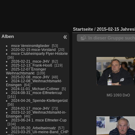
Startseite
/
2015-02-15 Jahre
Alben
In dieser Gruppe suc
msce Vereinsmitglieder
53
2020-02-15 msce-Vorstand
20
msce Clubheimparty Flyer-Historie
36
2026-02-21_msce-JHV
62
2025-12-13_Frank-Hooß
119
2025-12-07 Ensinger
Weihnachtsmarkt
109
2025-02-08_msce-JHV
48
2024-12-08_Weihnachtsmarkt-
Ensingen
64
2024-11-01_Michael-Collmer
5
2024-08-31_msce-Elfmetercup
MG 1093 DxO
161
2024-04-26_Spende-Klettergerüst
56
2024-02-17_msce-JHV
73
2023-12-10_Weihnachtsmarkt-in-
Ensingen
46
2023-06-24 1. msce Elfmeter-Cup
104
2023-05-20_Arbeitseinsatz
57
2023-03-25_Uli-meine-Band_CHP