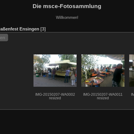
Die msce-Fotosammlung
Willkommen!
traßenfest Ensingen
3
hen
IMG-20150207-WA0002
IMG-20150207-WA0011
I
resized
resized