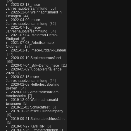
25
2023-02-18_msce-
Jahreshauptversammlung
55
2022-12-04 Weihnachtsmarkt in
Ensingen
44
2022-04-09_msce-
Jahreshauptversammlung
32
2021-07-10_msce-
Jahreshauptversammlung
54
2021-07-04_Motorrad-Demo-
Stuttgart
6
2021-07-03_Arbeitseinsatz-
Clubheim
17
2021-01-13_msce-Erdtank-Einbau
17
2020-09-19 Septemberausfahrt
69
2020-07-04_BifF-Demo_msce
11
2020-05-09 Klopapierchallenge
2020
1
2020-02-15 msce
Jahreshauptversammlung
54
2020-02-08 Helferfest Bowling
Bretten
34
2020-01-02 Arbeitseinsatz am
Vereinsheim
7
2019-12-09 Weihnachtsmarkt
Ensingen
5
2019-11-01 Schlachtfest
6
2019-10-26 msce Clubheimparty
9
2019-09-21 Saisonabschlussfahrt
5
2019-07-27 Karli RiP
6
2019-07-26 Elfmeterschießen
1