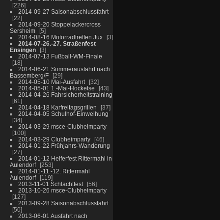
226
2014-09-27 Saisonabschlussfahrt
22
2014-09-20 Stoppelackercross
Sersheim
5
2014-08-16 Motorradtreffen Jux
3
2014-07-26.-27. Straßenfest
Ensingen
3
2014-07-13 Fußball-WM-Finale
18
2014-06-21 Sommerausfahrt nach
Bassemberg/F
29
2014-05-10 Mai-Ausfahrt
32
2014-05-01 1.-Mai-Hocketse
43
2014-04-26 Fahrsicherheitstraining
61
2014-04-18 Karfreitagsgrillen
37
2014-04-05 Schulhof-Einweihung
34
2014-03-29 msce-Clubheimparty
100
2014-03-29 Clubheimparty
46
2014-01-22 Frühjahrs-Wanderung
27
2014-01-12 Helferfest Rittermahl in
Aulendorf
253
2014-01-11.-12. Rittermahl
Aulendorf
119
2013-11-01 Schlachtfest
56
2013-10-26 msce-Clubheimparty
127
2013-09-28 Saisonabschlussfahrt
50
2013-06-01 Ausfahrt nach