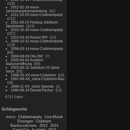
118
2012-02-18 msce-
Jahreshauptversammlung
42
2011-10-29 msce-Clubheimparty
131
2011-09-23 Festzug Jubiläum
Sportverein
324
2010-10-30 msce-Clubheimparty
207
2010-04-16 Rainer RiP
13
2009-10-31 msce-Clubheimparty
118
2009-03-14 msce-Clubheimparty
69
2008-08-09 Olio RiP
7
2005-04-02 Ausfahrt
Saisoneröffnung
89
2003-06-15 Jubiläum 25 Jahre
msce
55
1998-05-XX msce-Clubheim
10
1997-08-XX_msce-Clubheim-Bau
38
1996-11-XX_msce-Spende
1
1990-08-19 Gerold Fischer
13
6731 Fotos
Schlagworte
msce
Clubheimparty
Live-Musik
Ensingen
Clubheim
Backscratchers
2012
2014
Grind Out
Ausfahrt
2013