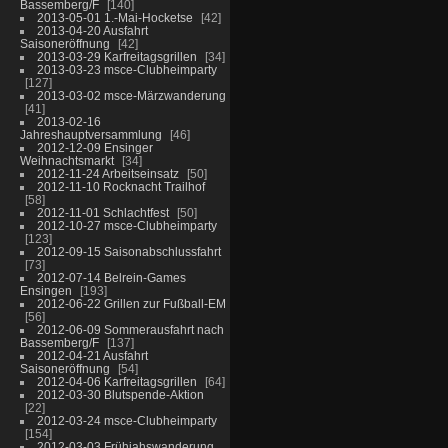
Bassemberg/F
140
2013-05-01 1.-Mai-Hocketse
42
2013-04-20 Ausfahrt
Saisoneröffnung
42
2013-03-29 Karfreitagsgrillen
34
2013-03-23 msce-Clubheimparty
127
2013-03-02 msce-Märzwanderung
41
2013-02-16
Jahreshauptversammlung
46
2012-12-09 Ensinger
Weihnachtsmarkt
34
2012-11-24 Arbeitseinsatz
50
2012-11-10 Rocknacht Trailhof
58
2012-11-01 Schlachtfest
50
2012-10-27 msce-Clubheimparty
123
2012-09-15 Saisonabschlussfahrt
73
2012-07-14 Belrein-Games
Ensingen
193
2012-06-22 Grillen zur Fußball-EM
56
2012-06-09 Sommerausfahrt nach
Bassemberg/F
137
2012-04-21 Ausfahrt
Saisoneröffnung
54
2012-04-06 Karfreitagsgrillen
64
2012-03-30 Blutspende-Aktion
22
2012-03-24 msce-Clubheimparty
154
2012-03-03 Frühjahswanderung