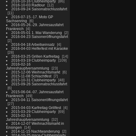
2016-10-16 Clubheimparty
86
2016-10-03 Radtour
12
2016-09-24 Saisonabschlussfahrt
11
2016-07-15.-17. Moto GP
Sachsenring
6
2016-05-26.-29. Jahresausfahrt
Frankreich
4
2016-05-01 1. Mai Wanderung
2
2016-04-23 Saisoneröffnungsfahrt
2
2016-04-18 Arbeitseinsatz
4
2016-04-03 Helferfest mit Karaoke
28
2016-03-25 Grillen Karfreitag
14
2016-03-19 Clubheimparty
109
2016-02-16
Jahreshauptversammlung
23
2015-12-06 Weihnachtsmarkt
6
2015-11-08 Schlachtfest
7
2015-10-31 Clubheimparty
48
2015-09-26 Saisonabschlussfahrt
6
2015-06-04.-07. Jahresausfahrt
Frankreich
49
2015-04-11 Saisoneröffnungsfahrt
27
2015-04-03 Karfreitag Grillfest
4
2015-03-29 Clubheimparty
69
2015-02-15
Jahreshauptversammlung
32
2014-12-07 Weihnachtsmarkt in
Ensingen
14
2014-11-15 Nachtwanderung
2
2014-10-25 msce-Clubheimparty