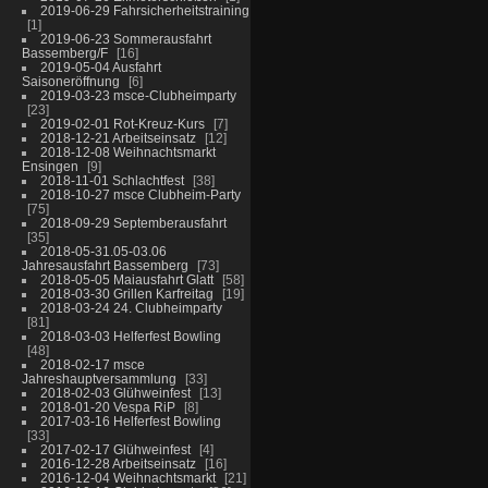
2019-06-29 Fahrsicherheitstraining
1
2019-06-23 Sommerausfahrt
Bassemberg/F
16
2019-05-04 Ausfahrt
Saisoneröffnung
6
2019-03-23 msce-Clubheimparty
23
2019-02-01 Rot-Kreuz-Kurs
7
2018-12-21 Arbeitseinsatz
12
2018-12-08 Weihnachtsmarkt
Ensingen
9
2018-11-01 Schlachtfest
38
2018-10-27 msce Clubheim-Party
75
2018-09-29 Septemberausfahrt
35
2018-05-31.05-03.06
Jahresausfahrt Bassemberg
73
2018-05-05 Maiausfahrt Glatt
58
2018-03-30 Grillen Karfreitag
19
2018-03-24 24. Clubheimparty
81
2018-03-03 Helferfest Bowling
48
2018-02-17 msce
Jahreshauptversammlung
33
2018-02-03 Glühweinfest
13
2018-01-20 Vespa RiP
8
2017-03-16 Helferfest Bowling
33
2017-02-17 Glühweinfest
4
2016-12-28 Arbeitseinsatz
16
2016-12-04 Weihnachtsmarkt
21