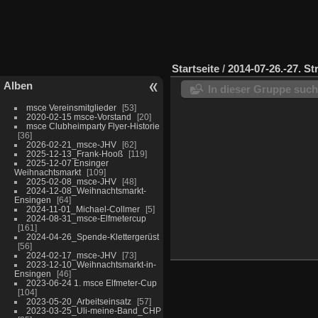
Startseite
/
2014-07-26.-27. S
Alben
In dieser Gruppe suc
msce Vereinsmitglieder
53
2020-02-15 msce-Vorstand
20
msce Clubheimparty Flyer-Historie
36
2026-02-21_msce-JHV
62
2025-12-13_Frank-Hooß
119
2025-12-07 Ensinger
Weihnachtsmarkt
109
2025-02-08_msce-JHV
48
2024-12-08_Weihnachtsmarkt-
Ensingen
64
2024-11-01_Michael-Collmer
5
2024-08-31_msce-Elfmetercup
161
2024-04-26_Spende-Klettergerüst
56
2024-02-17_msce-JHV
73
2023-12-10_Weihnachtsmarkt-in-
Ensingen
46
2023-06-24 1. msce Elfmeter-Cup
104
2023-05-20_Arbeitseinsatz
57
2023-03-25_Uli-meine-Band_CHP