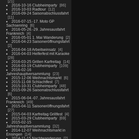
21
2016-10-16 Clubheimparty
86
2016-10-03 Radtour
12
2016-09-24 Saisonabschlussfahrt
11
2016-07-15.-17. Moto GP
Sachsenring
6
2016-05-26.-29. Jahresausfahrt
Frankreich
4
2016-05-01 1. Mai Wanderung
2
2016-04-23 Saisoneröffnungsfahrt
2
2016-04-18 Arbeitseinsatz
4
2016-04-03 Helferfest mit Karaoke
28
2016-03-25 Grillen Karfreitag
14
2016-03-19 Clubheimparty
109
2016-02-16
Jahreshauptversammlung
23
2015-12-06 Weihnachtsmarkt
6
2015-11-08 Schlachtfest
7
2015-10-31 Clubheimparty
48
2015-09-26 Saisonabschlussfahrt
6
2015-06-04.-07. Jahresausfahrt
Frankreich
49
2015-04-11 Saisoneröffnungsfahrt
27
2015-04-03 Karfreitag Grillfest
4
2015-03-29 Clubheimparty
69
2015-02-15
Jahreshauptversammlung
32
2014-12-07 Weihnachtsmarkt in
Ensingen
14
2014-11-15 Nachtwanderung
2