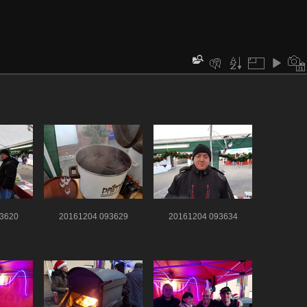
3620
20161204 093629
20161204 093634