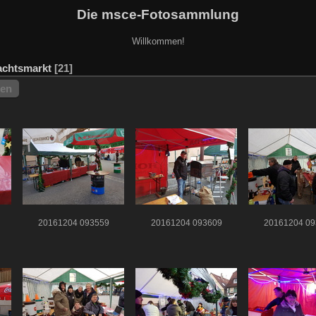
Die msce-Fotosammlung
Willkommen!
achtsmarkt
21
hen
20161204 093559
20161204 093609
20161204 09