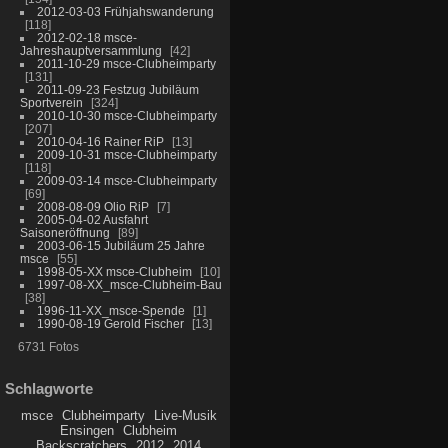
2012-03-03 Frühjahswanderung
118
2012-02-18 msce-
Jahreshauptversammlung
42
2011-10-29 msce-Clubheimparty
131
2011-09-23 Festzug Jubiläum
Sportverein
324
2010-10-30 msce-Clubheimparty
207
2010-04-16 Rainer RiP
13
2009-10-31 msce-Clubheimparty
118
2009-03-14 msce-Clubheimparty
69
2008-08-09 Olio RiP
7
2005-04-02 Ausfahrt
Saisoneröffnung
89
2003-06-15 Jubiläum 25 Jahre
msce
55
1998-05-XX msce-Clubheim
10
1997-08-XX_msce-Clubheim-Bau
38
1996-11-XX_msce-Spende
1
1990-08-19 Gerold Fischer
13
6731 Fotos
Schlagworte
msce
Clubheimparty
Live-Musik
Ensingen
Clubheim
Backscratchers
2012
2014