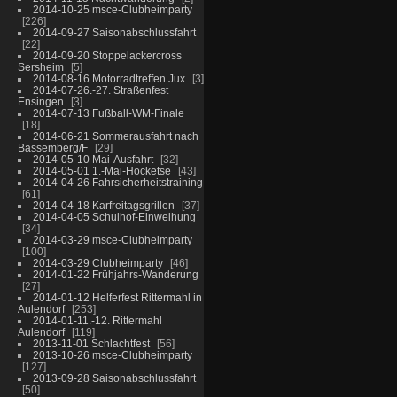
2014-10-25 msce-Clubheimparty
226
2014-09-27 Saisonabschlussfahrt
22
2014-09-20 Stoppelackercross
Sersheim
5
2014-08-16 Motorradtreffen Jux
3
2014-07-26.-27. Straßenfest
Ensingen
3
2014-07-13 Fußball-WM-Finale
18
2014-06-21 Sommerausfahrt nach
Bassemberg/F
29
2014-05-10 Mai-Ausfahrt
32
2014-05-01 1.-Mai-Hocketse
43
2014-04-26 Fahrsicherheitstraining
61
2014-04-18 Karfreitagsgrillen
37
2014-04-05 Schulhof-Einweihung
34
2014-03-29 msce-Clubheimparty
100
2014-03-29 Clubheimparty
46
2014-01-22 Frühjahrs-Wanderung
27
2014-01-12 Helferfest Rittermahl in
Aulendorf
253
2014-01-11.-12. Rittermahl
Aulendorf
119
2013-11-01 Schlachtfest
56
2013-10-26 msce-Clubheimparty
127
2013-09-28 Saisonabschlussfahrt
50