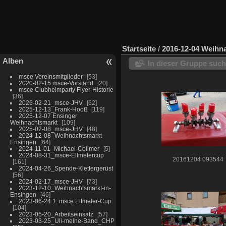
Startseite
/
2016-12-04 Weihn
Alben
In dieser Gruppe suc
msce Vereinsmitglieder
53
2020-02-15 msce-Vorstand
20
msce Clubheimparty Flyer-Historie
36
2026-02-21_msce-JHV
62
2025-12-13_Frank-Hooß
119
2025-12-07 Ensinger
Weihnachtsmarkt
109
2025-02-08_msce-JHV
48
2024-12-08_Weihnachtsmarkt-
Ensingen
64
2024-11-01_Michael-Collmer
5
2024-08-31_msce-Elfmetercup
20161204 093544
161
2024-04-26_Spende-Klettergerüst
56
2024-02-17_msce-JHV
73
2023-12-10_Weihnachtsmarkt-in-
Ensingen
46
2023-06-24 1. msce Elfmeter-Cup
104
2023-05-20_Arbeitseinsatz
57
2023-03-25_Uli-meine-Band_CHP