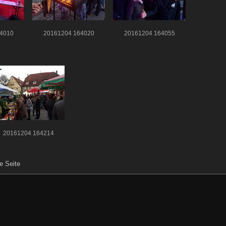
4010
20161204 164020
20161204 164055
20161204 164214
e Seite