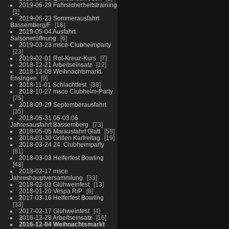
2019-06-29 Fahrsicherheitstraining
1
2019-06-23 Sommerausfahrt
Bassemberg/F
16
2019-05-04 Ausfahrt
Saisoneröffnung
6
2019-03-23 msce-Clubheimparty
23
2019-02-01 Rot-Kreuz-Kurs
7
2018-12-21 Arbeitseinsatz
12
2018-12-08 Weihnachtsmarkt
Ensingen
9
2018-11-01 Schlachtfest
38
2018-10-27 msce Clubheim-Party
75
2018-09-29 Septemberausfahrt
35
2018-05-31.05-03.06
Jahresausfahrt Bassemberg
73
2018-05-05 Maiausfahrt Glatt
58
2018-03-30 Grillen Karfreitag
19
2018-03-24 24. Clubheimparty
81
2018-03-03 Helferfest Bowling
48
2018-02-17 msce
Jahreshauptversammlung
33
2018-02-03 Glühweinfest
13
2018-01-20 Vespa RiP
8
2017-03-16 Helferfest Bowling
33
2017-02-17 Glühweinfest
4
2016-12-28 Arbeitseinsatz
16
2016-12-04 Weihnachtsmarkt