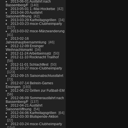
2013-06-01 Ausfahrt nach
Bassemberg/F
140
2013-05-01 1.-Mai-Hocketse
42
2013-04-20 Ausfahrt
Saisoneröffnung
42
2013-03-29 Karfreitagsgrillen
34
2013-03-23 msce-Clubheimparty
127
2013-03-02 msce-Märzwanderung
41
2013-02-16
Jahreshauptversammlung
46
2012-12-09 Ensinger
Weihnachtsmarkt
34
2012-11-24 Arbeitseinsatz
50
2012-11-10 Rocknacht Trailhof
58
2012-11-01 Schlachtfest
50
2012-10-27 msce-Clubheimparty
123
2012-09-15 Saisonabschlussfahrt
73
2012-07-14 Belrein-Games
Ensingen
193
2012-06-22 Grillen zur Fußball-EM
56
2012-06-09 Sommerausfahrt nach
Bassemberg/F
137
2012-04-21 Ausfahrt
Saisoneröffnung
54
2012-04-06 Karfreitagsgrillen
64
2012-03-30 Blutspende-Aktion
22
2012-03-24 msce-Clubheimparty
154