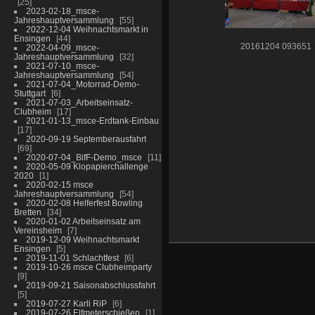
25
2023-02-18_msce-
Jahreshauptversammlung
55
2022-12-04 Weihnachtsmarkt in
Ensingen
44
20161204 093651
2022-04-09_msce-
Jahreshauptversammlung
32
2021-07-10_msce-
Jahreshauptversammlung
54
2021-07-04_Motorrad-Demo-
Stuttgart
6
2021-07-03_Arbeitseinsatz-
Clubheim
17
2021-01-13_msce-Erdtank-Einbau
17
2020-09-19 Septemberausfahrt
69
2020-07-04_BifF-Demo_msce
11
2020-05-09 Klopapierchallenge
2020
1
2020-02-15 msce
Jahreshauptversammlung
54
2020-02-08 Helferfest Bowling
Bretten
34
2020-01-02 Arbeitseinsatz am
Vereinsheim
7
2019-12-09 Weihnachtsmarkt
Ensingen
5
2019-11-01 Schlachtfest
6
2019-10-26 msce Clubheimparty
9
2019-09-21 Saisonabschlussfahrt
5
2019-07-27 Karli RiP
6
2019-07-26 Elfmeterschießen
1