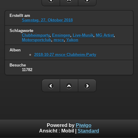
Erstellt am
Samstag, 27. Oktober 2018
Schlagworte
Clubheimparty
,
Ensingen
,
Live-Musik
,
MG Artist
,
Motorsportclub
,
msce
,
Yukon
Alben
2018-10-27 msce Clubheim-Party
Besuche
11782
Powered by
Piwigo
Ansicht :
Mobil
|
Standard