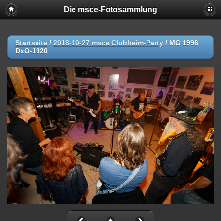
Die msce-Fotosammlung
Startseite
/
2018-10-27 msce Clubheim-Party
/
MG 1996
DxO-1920